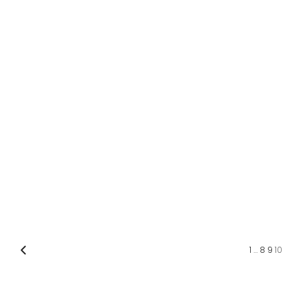
1
…
8
9
10