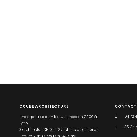
OCUBE ARCHITECTURE
CONTACT
Une agence d’architecture créée en 2009 à
04 72 
Lyon
35 Cr d
3 architectes DPLG et 2 architectes d’intérieur
Une moyenne d’âge de 40 ans