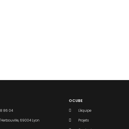
OCUBE
48 86 04
L'équipe
'Herbouville, 69004 Lyon
Projets