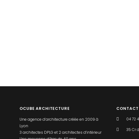
OCUBE ARCHITECTURE
CONTACT
Une agence d’architecture créée en 2009 à
04 72 
Lyon
35 Cr d
3 architectes DPLG et 2 architectes d’intérieur
Une moyenne d’âge de 40 ans