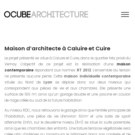
Maison d’architecte à Caluire et Cuire
Le projet présenté se situe à Caluire et Cuire, dans le quartier très prisé du
Vernay. L’objectif de ce projet est la réalisation d’une
maison
contemporaine
répondant aux normes
RT 2012
. L’ensemble du terrain
ne présente aucune pente. Cette
maison individuelle contemporaine
située au Nord de
Lyon
se déploie donc sur deux niveaux qui
correspondent aux pièces de vie et aux chambres. Elle présente une
surface de 160 m², ainsi qu’un garage double et une piscine en couloir
de nage créée au sud de la future habitation.
Au niveau RDC, nous retrouvons le garage ainsi que l’entrée principale de
l’habitation, une pièce de vie d’environ 60m² et une salle de sport
attenante. Enfin, sur le deuxième niveau (R+1) se situe la suite parentale,
ainsi que les chambres des enfants. Une toiture terrasse végétalisée sera
créée afin d’intégrer au maximum le bâtiment dans son contexte et de