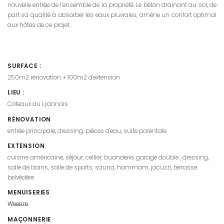
nouvelle entrée de l’ensemble de la propriété. Le béton drainant au sol, de
part sa qualité à absorber les eaux pluviales, amène un confort optimal
aux hôtes de ce projet.
SURFACE :
250m2 rénovation + 100m2 d'extension
LIEU :
Coteaux du Lyonnais
RÉNOVATION
entrée principale, dressing, pièces d'eau, suite parentale
EXTENSION
cuisine américaine, séjour, cellier, buanderie, garage double , dressing,
salle de bains, salle de sports, sauna, hammam, jacuzzi, terrasse
belvédère.
MENUISERIES
Weeeze
MAÇONNERIE