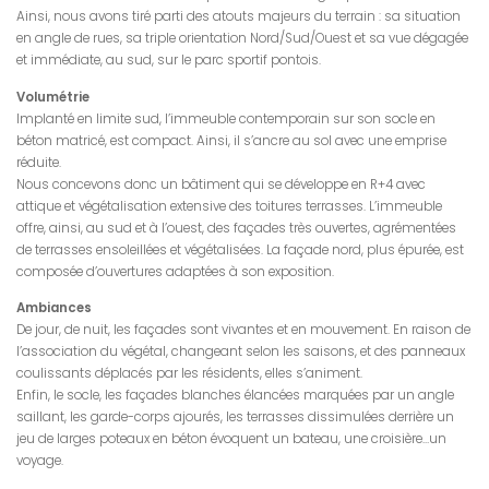
Ainsi, nous avons tiré parti des atouts majeurs du terrain : sa situation
en angle de rues, sa triple orientation Nord/Sud/Ouest et sa vue dégagée
et immédiate, au sud, sur le parc sportif pontois.
Volumétrie
Implanté en limite sud, l’immeuble contemporain sur son socle en
béton matricé, est compact. Ainsi, il s’ancre au sol avec une emprise
réduite.
Nous concevons donc un bâtiment qui se développe en R+4 avec
attique et végétalisation extensive des toitures terrasses. L’immeuble
offre, ainsi, au sud et à l’ouest, des façades très ouvertes, agrémentées
de terrasses ensoleillées et végétalisées. La façade nord, plus épurée, est
composée d’ouvertures adaptées à son exposition.
Ambiances
De jour, de nuit, les façades sont vivantes et en mouvement. En raison de
l’association du végétal, changeant selon les saisons, et des panneaux
coulissants déplacés par les résidents, elles s’animent.
Enfin, le socle, les façades blanches élancées marquées par un angle
saillant, les garde-corps ajourés, les terrasses dissimulées derrière un
jeu de larges poteaux en béton évoquent un bateau, une croisière…un
voyage.