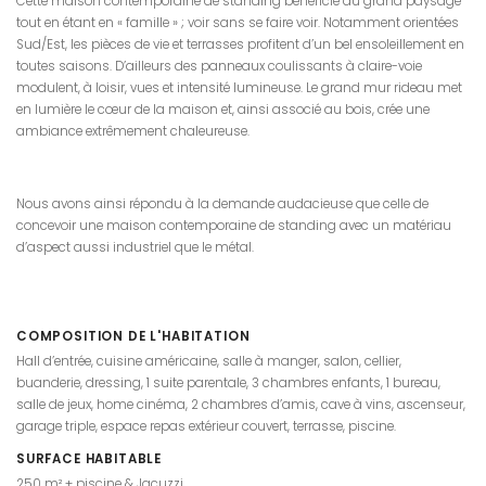
Cette maison contemporaine de standing bénéficie du grand paysage
tout en étant en « famille » ; voir sans se faire voir. Notamment orientées
Sud/Est, les pièces de vie et terrasses profitent d’un bel ensoleillement en
toutes saisons. D’ailleurs des panneaux coulissants à claire-voie
modulent, à loisir, vues et intensité lumineuse. Le grand mur rideau met
en lumière le cœur de la maison et, ainsi associé au bois, crée une
ambiance extrêmement chaleureuse.
Nous avons ainsi répondu à la demande audacieuse que celle de
concevoir une maison contemporaine de standing avec un matériau
d’aspect aussi industriel que le métal.
COMPOSITION DE L'HABITATION
Hall d’entrée, cuisine américaine, salle à manger, salon, cellier,
buanderie, dressing, 1 suite parentale, 3 chambres enfants, 1 bureau,
salle de jeux, home cinéma, 2 chambres d’amis, cave à vins, ascenseur,
garage triple, espace repas extérieur couvert, terrasse, piscine.
SURFACE HABITABLE
250 m² + piscine & Jacuzzi