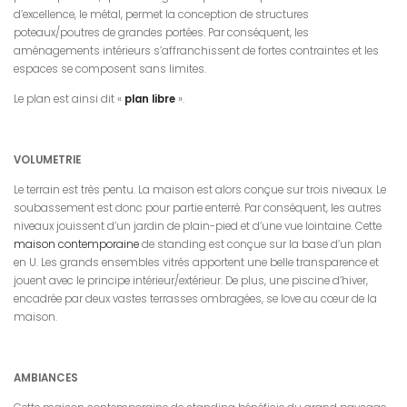
d’excellence, le métal, permet la conception de structures
poteaux/poutres de grandes portées. Par conséquent, les
aménagements intérieurs s’affranchissent de fortes contraintes et les
espaces se composent sans limites.
Le plan est ainsi dit «
plan libre
».
VOLUMETRIE
Le terrain est très pentu. La maison est alors conçue sur trois niveaux. Le
soubassement est donc pour partie enterré. Par conséquent, les autres
niveaux jouissent d’un jardin de plain-pied et d’une vue lointaine. Cette
maison contemporaine
de standing est conçue sur la base d’un plan
en U. Les grands ensembles vitrés apportent une belle transparence et
jouent avec le principe intérieur/extérieur. De plus, une piscine d’hiver,
encadrée par deux vastes terrasses ombragées, se love au cœur de la
maison.
AMBIANCES