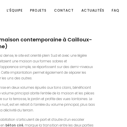
L’ÉQUIPE
PROJETS
CONTACT
ACTUALITÉS
FAQ
 maison contemporaine à Cailloux-
ne)
 dense, le site est orienté plein Sud et avec une légère
haitaient une maison aux formes sobres et
’apparence simple, se répartissent sur des demi-niveaux
. Cette implantation permet également de séparer les
r les uns des autres.
anise en deux volumes épurés aux tons clairs, bénéficiant
e volume principal abrite l’entrée de la maison et les pièces
e sur la terrasse, le jardin et profite des vues lointaines. Le
uit, est en retrait à l’arrière du volume principal, plus bas
a déclivité du terrain.
abitation s’articulent de part et d’autre d’un escalier
 en
béton ciré
, marque la transition entre les deux parties