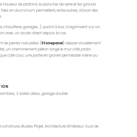
 de hauteur de plafond, le plancher de verre et les grands
fixes en aluminium permettent, entre autres, d’avoir des
s.
, chaufferie, garages…), quant à eux, s’organisent sur un
ison avec un accès direct depuis la rue.
de pierres naturelles (
Stonepanel
) sépare visuellement
fet, un cheminement piéton longe le mur côté jardin
s que côté cour, une partie en gravier perméable mène au
TION
chambres, 2 salles d'eau, garage double
construire, études Projet, Architecture d'intérieur, Suivi de