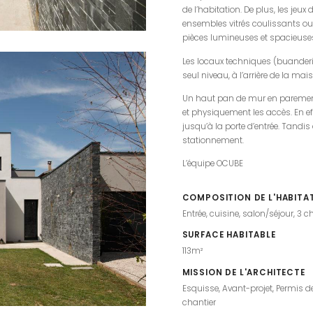
de l’habitation. De plus, les jeux
ensembles vitrés coulissants ou 
pièces lumineuses et spacieuse
Les locaux techniques (buanderie
seul niveau, à l’arrière de la ma
Un haut pan de mur en parement 
et physiquement les accès. En ef
jusqu’à la porte d’entrée. Tandi
stationnement.
L’équipe OCUBE
COMPOSITION DE L'HABITA
Entrée, cuisine, salon/séjour, 3 
SURFACE HABITABLE
113m²
MISSION DE L'ARCHITECTE
Esquisse, Avant-projet, Permis de 
chantier